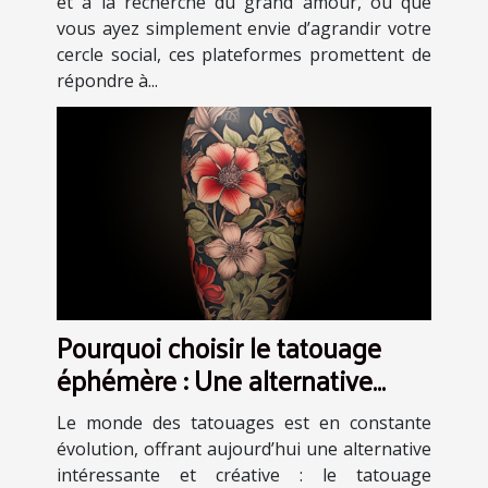
et à la recherche du grand amour, ou que
vous ayez simplement envie d’agrandir votre
cercle social, ces plateformes promettent de
répondre à...
Pourquoi choisir le tatouage
éphémère : Une alternative
artistique et sans engagement
Le monde des tatouages est en constante
évolution, offrant aujourd’hui une alternative
intéressante et créative : le tatouage