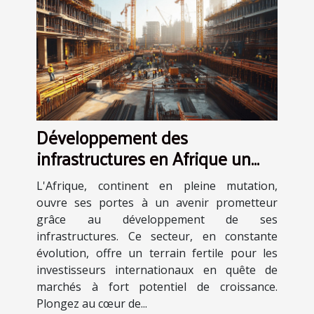
Développement des
infrastructures en Afrique un
marché en pleine expansion
L'Afrique, continent en pleine mutation,
pour les investisseurs
ouvre ses portes à un avenir prometteur
internationaux
grâce au développement de ses
infrastructures. Ce secteur, en constante
évolution, offre un terrain fertile pour les
investisseurs internationaux en quête de
marchés à fort potentiel de croissance.
Plongez au cœur de...