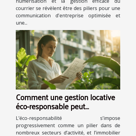
numérisation et la gestion efficace du
courrier se révèlent être des piliers pour une
communication d'entreprise optimisée et
une...
Comment une gestion locative
éco-responsable peut
transformer le secteur
L’éco-responsabilité s’impose
immobilier
progressivement comme un pilier dans de
nombreux secteurs d’activité, et l’immobilier