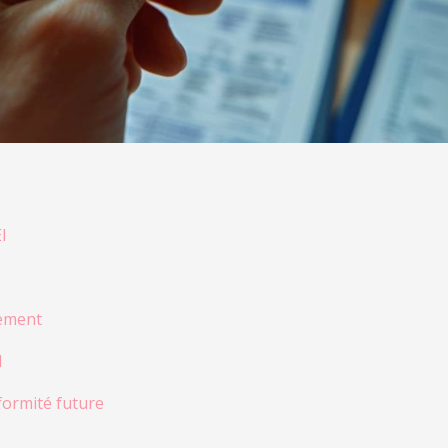
I
lement
I
formité future