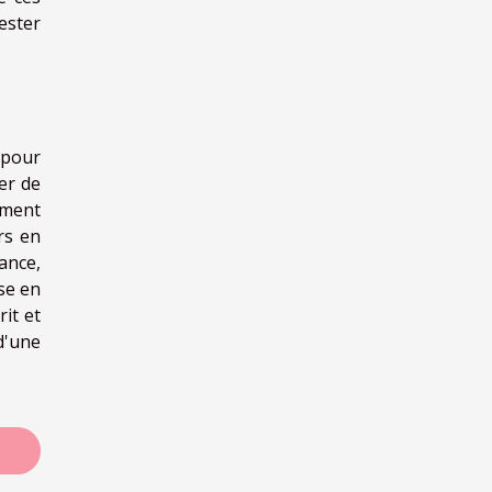
ester
 pour
er de
ement
rs en
ance,
ise en
it et
d'une