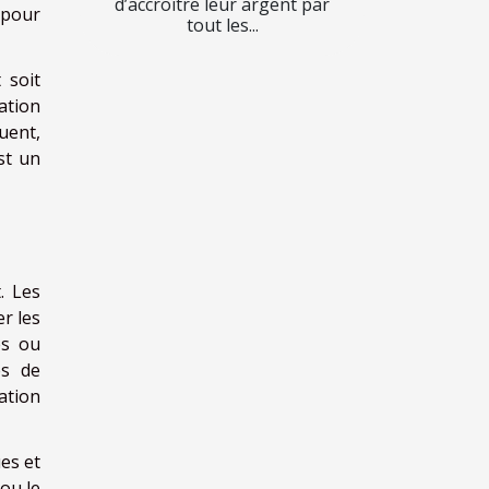
d’accroître leur argent par
 pour
tout les...
 soit
ation
uent,
st un
. Les
r les
es ou
es de
ation
es et
 ou le