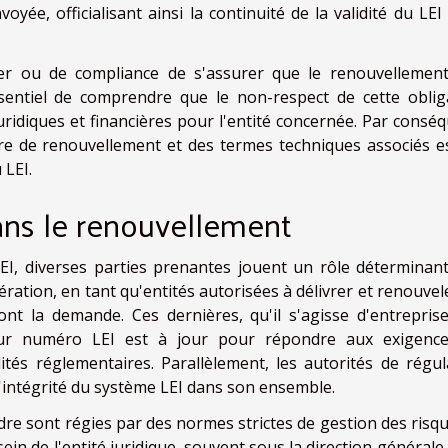
ée, officialisant ainsi la continuité de la validité du LEI
ier ou de compliance de s'assurer que le renouvellement
essentiel de comprendre que le non-respect de cette oblig
ridiques et financières pour l'entité concernée. Par conséq
re de renouvellement et des termes techniques associés e
 LEI.
ans le renouvellement
I, diverses parties prenantes jouent un rôle déterminant
ation, en tant qu'entités autorisées à délivrer et renouvele
ont la demande. Ces dernières, qu'il s'agisse d'entrepris
leur numéro LEI est à jour pour répondre aux exigenc
ités réglementaires. Parallèlement, les autorités de régul
 l'intégrité du système LEI dans son ensemble.
adre sont régies par des normes strictes de gestion des risqu
in de l'entité juridique, souvent sous la direction générale