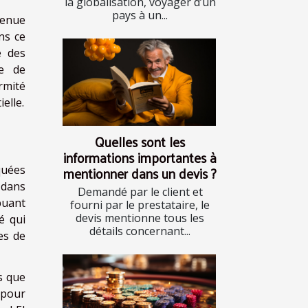
la globalisation, voyager d’un
pays à un...
evenue
ns ce
é des
re de
rmité
elle.
Quelles sont les
informations importantes à
mentionner dans un devis ?
quées
 dans
Demandé par le client et
ibuant
fourni par le prestataire, le
devis mentionne tous les
é qui
détails concernant...
es de
s que
 pour