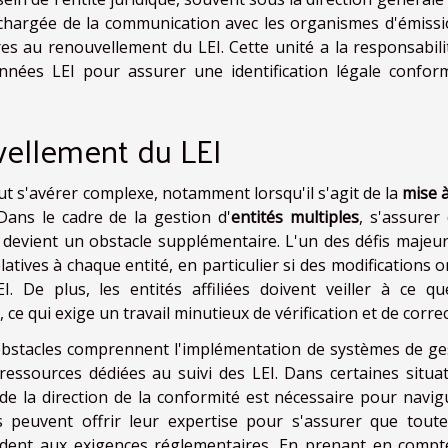
 chargée de la communication avec les organismes d'émissi
es au renouvellement du LEI. Cette unité a la responsabili
données LEI pour assurer une identification légale confor
vellement du LEI
t s'avérer complexe, notamment lorsqu'il s'agit de la
mise à
Dans le cadre de la gestion d'
entités multiples
, s'assurer 
devient un obstacle supplémentaire. L'un des défis majeur
atives à chaque entité, en particulier si des modifications 
EI. De plus, les entités affiliées doivent veiller à ce qu
ce qui exige un travail minutieux de vérification et de correc
bstacles comprennent l'implémentation de systèmes de ge
essources dédiées au suivi des LEI. Dans certaines situat
de la direction de la conformité est nécessaire pour navig
 peuvent offrir leur expertise pour s'assurer que toute
ndent aux exigences réglementaires. En prenant en compt