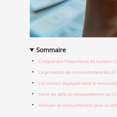
Sommaire
Comprendre l'importance du numéro LE
La procédure de renouvellement du LEI
Les acteurs impliqués dans le renouvel
Gérer les défis du renouvellement du LE
Anticiper le renouvellement pour la con