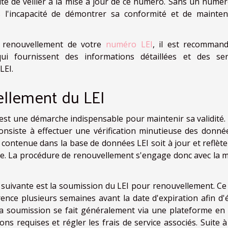
ntité de veiller à la mise à jour de ce numéro. Sans un numé
s l'incapacité de démontrer sa conformité et de mainten
e renouvellement de votre
numéro LEI
, il est recomman
qui fournissent des informations détaillées et des ser
LEI.
ellement du LEI
st une démarche indispensable pour maintenir sa validité.
nsiste à effectuer une vérification minutieuse des donné
n contenue dans la base de données LEI soit à jour et reflèt
rise. La procédure de renouvellement s'engage donc avec la m
pe suivante est la soumission du LEI pour renouvellement. Ce 
ence plusieurs semaines avant la date d'expiration afin d'é
 La soumission se fait généralement via une plateforme en 
ons requises et régler les frais de service associés. Suite à