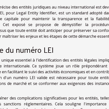
précise des entités juridiques au niveau international est d
I, pour Legal Entity Identifier, est un standard adopté da
capitale pour maintenir la transparence et la fiabilit
es. Cet exposé se propose de démystifier la procédu
us que toute entité doit anticiper pour préserver sa confo
 maîtriser les enjeux et les étapes de cette démarche essenti
e du numéro LEI
ique essentiel à l'identification des entités légales impli
lle internationale. Ce système joue un rôle prépondérant
 en facilitant le suivi des activités économiques et en contr
n d'un numéro LEI valide est nécessaire pour toute entit
ions de marché et se conformer aux exigences des instanc
er des complications significatives pour les entités, telle
s sanctions réglementaires. Cela souligne l'importance