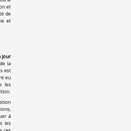
on et
té de
me et
 jour
de la
s est
ont eu
e les
tion.
stion
ions,
uer à
s les
e ces