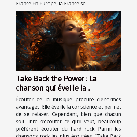
France En Europe, la France se...
Take Back the Power : La
chanson qui éveille la
conscience et procure des
Écouter de la musique procure d’énormes
sensations fortes
avantages. Elle éveille la conscience et permet
de se relaxer. Cependant, bien que chacun
soit libre d’écouter ce qu’il veut, beaucoup
préfèrent écouter du hard rock. Parmi les
chansons rock les plus écoutées, “Take Back