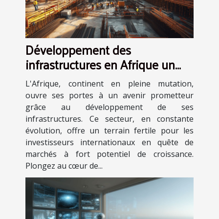
Développement des
infrastructures en Afrique un
marché en pleine expansion
L'Afrique, continent en pleine mutation,
pour les investisseurs
ouvre ses portes à un avenir prometteur
internationaux
grâce au développement de ses
infrastructures. Ce secteur, en constante
évolution, offre un terrain fertile pour les
investisseurs internationaux en quête de
marchés à fort potentiel de croissance.
Plongez au cœur de...