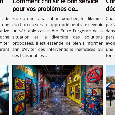
on
Comment choisir le bon service
Com
pour vos problèmes de
déc
canalisations obstruées ?
nt de
Face à une canalisation bouchée, le dilemme
Choi
 une
du choix du service approprié peut vite devenir
parf
ative
un véritable casse-tête. Entre l'urgence de la
dans
oche
situation et la diversité des solutions
pers
miter
proposées, il est essentiel de bien s'informer
évol
urant
afin d'éviter des interventions inefficaces ou
une
des frais inutiles....
fonct