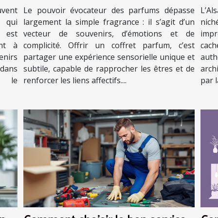
dans les relations ?
uvent
Le pouvoir évocateur des parfums dépasse
L’Al
 qui
largement la simple fragrance : il s’agit d’un
nich
 est
vecteur de souvenirs, d’émotions et de
impr
nt à
complicité. Offrir un coffret parfum, c’est
cac
nirs
partager une expérience sensorielle unique et
auth
 dans
subtile, capable de rapprocher les êtres et de
arch
r le
renforcer les liens affectifs....
par 