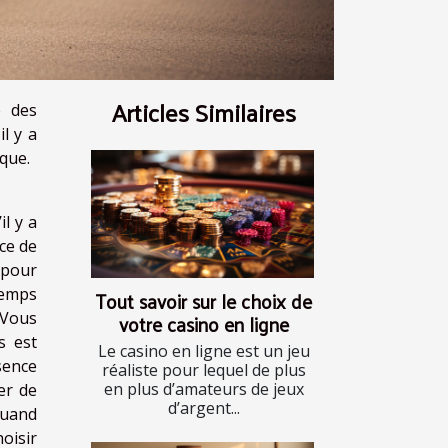
Articles Similaires
e des
il y a
ique.
l y a
ce de
 pour
temps
Tout savoir sur le choix de
votre casino en ligne
. Vous
s est
Le casino en ligne est un jeu
sence
réaliste pour lequel de plus
en plus d’amateurs de jeux
er de
d’argent...
quand
oisir