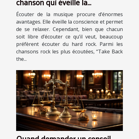
chanson qui éveille la
conscience et procure des
Écouter de la musique procure d’énormes
sensations fortes
avantages. Elle éveille la conscience et permet
de se relaxer. Cependant, bien que chacun
soit libre d’écouter ce qu’il veut, beaucoup
préfèrent écouter du hard rock. Parmi les
chansons rock les plus écoutées, “Take Back
the...
Quand demander un conseil