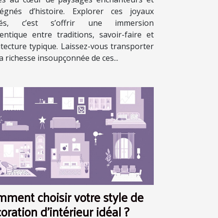
égnés d’histoire. Explorer ces joyaux
hés, c’est s’offrir une immersion
entique entre traditions, savoir-faire et
itecture typique. Laissez-vous transporter
la richesse insoupçonnée de ces...
ment choisir votre style de
oration d'intérieur idéal ?