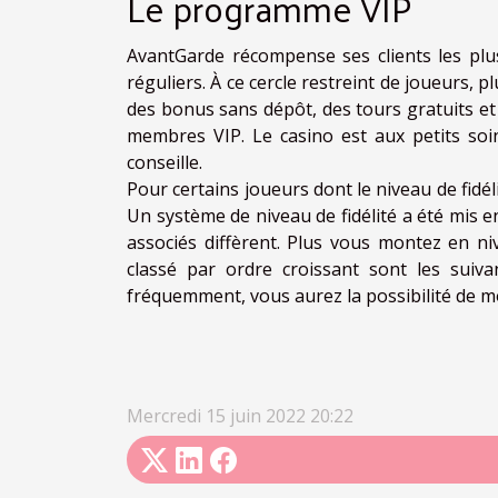
Le programme VIP
AvantGarde récompense ses clients les plus
réguliers. À ce cercle restreint de joueurs, p
des bonus sans dépôt, des tours gratuits et
membres VIP. Le casino est aux petits soin
conseille.
Pour certains joueurs dont le niveau de fidél
Un système de niveau de fidélité a été mis en
associés diffèrent. Plus vous montez en ni
classé par ordre croissant sont les suiva
fréquemment, vous aurez la possibilité de 
Mercredi 15 juin 2022 20:22