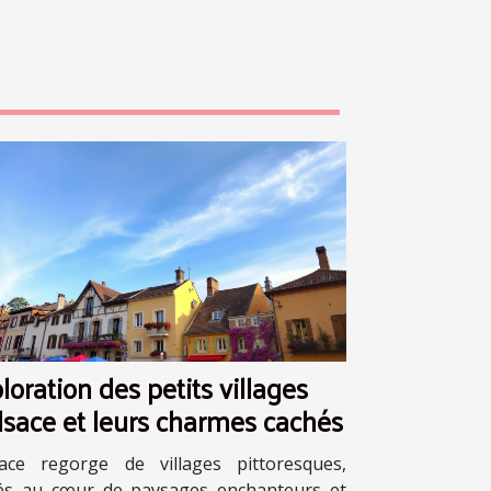
loration des petits villages
lsace et leurs charmes cachés
sace regorge de villages pittoresques,
és au cœur de paysages enchanteurs et