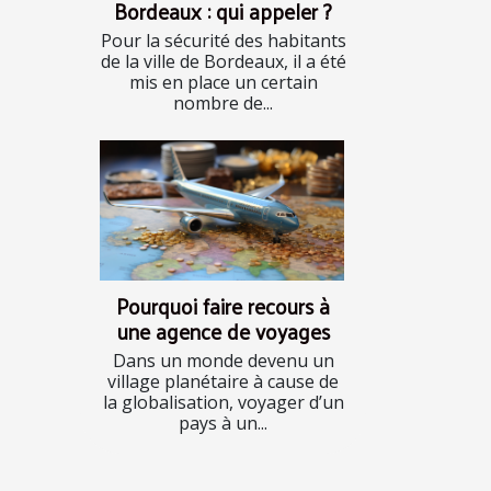
Bordeaux : qui appeler ?
Pour la sécurité des habitants
de la ville de Bordeaux, il a été
mis en place un certain
nombre de...
Pourquoi faire recours à
une agence de voyages
Dans un monde devenu un
village planétaire à cause de
la globalisation, voyager d’un
pays à un...