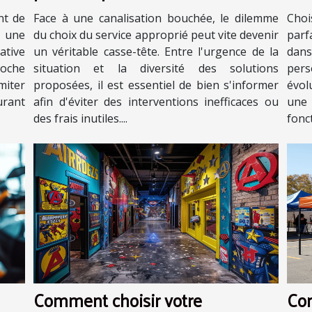
canalisations obstruées ?
nt de
Face à une canalisation bouchée, le dilemme
Choi
 une
du choix du service approprié peut vite devenir
parf
ative
un véritable casse-tête. Entre l'urgence de la
dans
oche
situation et la diversité des solutions
pers
miter
proposées, il est essentiel de bien s'informer
évol
urant
afin d'éviter des interventions inefficaces ou
une
des frais inutiles....
fonct
Comment choisir votre
Con