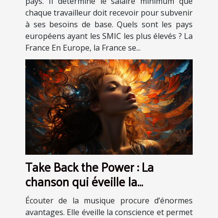
pays. Il détermine le salaire minimum que
chaque travailleur doit recevoir pour subvenir
à ses besoins de base. Quels sont les pays
européens ayant les SMIC les plus élevés ? La
France En Europe, la France se...
Take Back the Power : La
chanson qui éveille la
conscience et procure des
Écouter de la musique procure d’énormes
sensations fortes
avantages. Elle éveille la conscience et permet