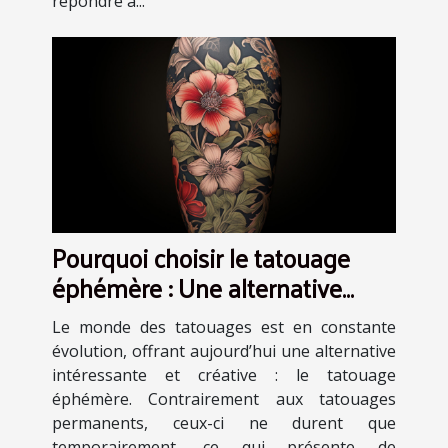
répondre à...
Pourquoi choisir le tatouage
éphémère : Une alternative
artistique et sans engagement
Le monde des tatouages est en constante
évolution, offrant aujourd’hui une alternative
intéressante et créative : le tatouage
éphémère. Contrairement aux tatouages
permanents, ceux-ci ne durent que
temporairement, ce qui présente de